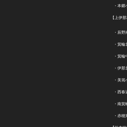
・本郷
【上伊那
・辰野
・箕輪
・箕輪
・伊那
・美篶
・西春
・南箕
・赤穂