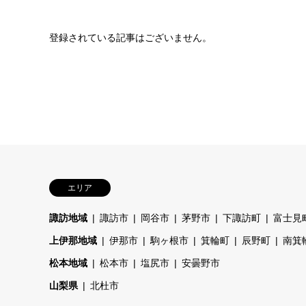
登録されている記事はございません。
エリア
諏訪地域
諏訪市
岡谷市
茅野市
下諏訪町
富士見
上伊那地域
伊那市
駒ヶ根市
箕輪町
辰野町
南箕
松本地域
松本市
塩尻市
安曇野市
山梨県
北杜市