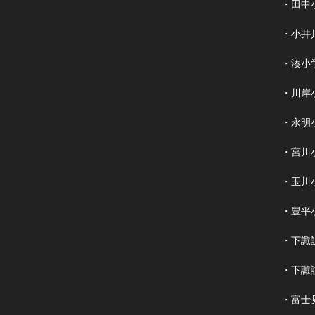
・田中
・小井
・湊小
・川岸
・永明
・宮川
・玉川
・豊平
・下諏
・下諏
・富士