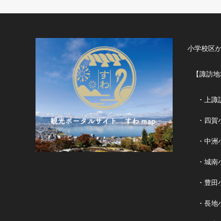
小学校区
【諏訪地
・上諏
・四賀
・中洲
・城南
・豊田
・長地