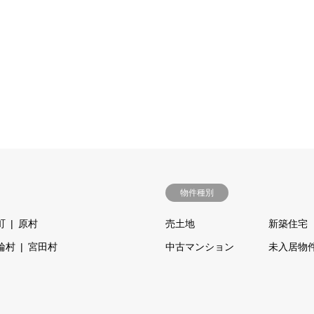
物件種別
町
原村
売土地
新築住宅
輪村
宮田村
中古マンション
未入居物