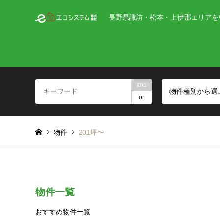
長野県諏訪・松本・上伊那エリアを
and
物件種別から選
or
物件
201坪〜
物件一覧
おすすめ物件一覧