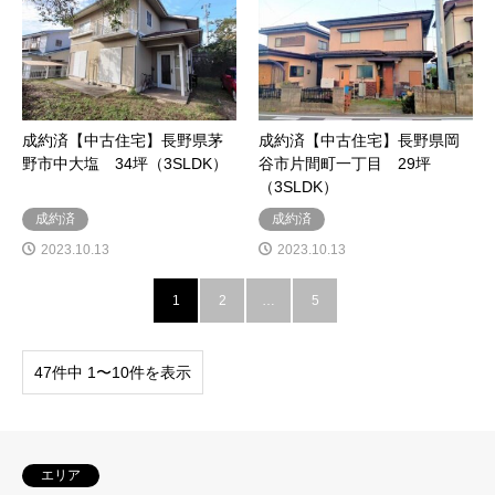
成約済【中古住宅】長野県茅
成約済【中古住宅】長野県岡
野市中大塩 34坪（3SLDK）
谷市片間町一丁目 29坪
（3SLDK）
成約済
成約済
2023.10.13
2023.10.13
1
2
…
5
47件中 1〜10件を表示
エリア