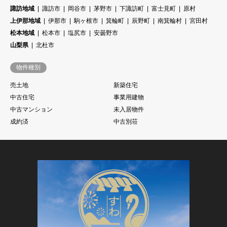
諏訪地域
諏訪市
岡谷市
茅野市
下諏訪町
富士見町
原村
上伊那地域
伊那市
駒ヶ根市
箕輪町
辰野町
南箕輪村
宮田村
松本地域
松本市
塩尻市
安曇野市
山梨県
北杜市
物件種別
売土地
新築住宅
中古住宅
事業用建物
中古マンション
未入居物件
成約済
中古別荘