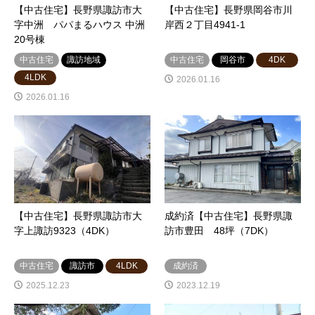
【中古住宅】長野県諏訪市大
【中古住宅】長野県岡谷市川
字中洲 パパまるハウス 中洲
岸西２丁目4941-1
20号棟
中古住宅
諏訪地域
中古住宅
岡谷市
4DK
4LDK
2026.01.16
2026.01.16
【中古住宅】長野県諏訪市大
成約済【中古住宅】長野県諏
字上諏訪9323（4DK）
訪市豊田 48坪（7DK）
中古住宅
諏訪市
4LDK
成約済
2025.12.23
2023.12.19