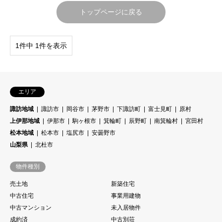
トップページに戻る
1件中 1件を表示
エリア
諏訪地域
諏訪市
岡谷市
茅野市
下諏訪町
富士見町
原村
上伊那地域
伊那市
駒ヶ根市
箕輪町
辰野町
南箕輪村
宮田村
松本地域
松本市
塩尻市
安曇野市
山梨県
北杜市
物件種別
売土地
新築住宅
中古住宅
事業用建物
中古マンション
未入居物件
成約済
中古別荘