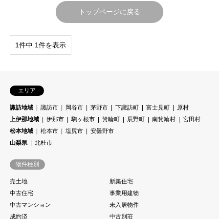
トップページに戻る
1件中 1件を表示
エリア
諏訪地域
諏訪市
岡谷市
茅野市
下諏訪町
富士見町
原村
上伊那地域
伊那市
駒ヶ根市
箕輪町
辰野町
南箕輪村
宮田村
松本地域
松本市
塩尻市
安曇野市
山梨県
北杜市
物件種別
売土地
新築住宅
中古住宅
事業用建物
中古マンション
未入居物件
成約済
中古別荘