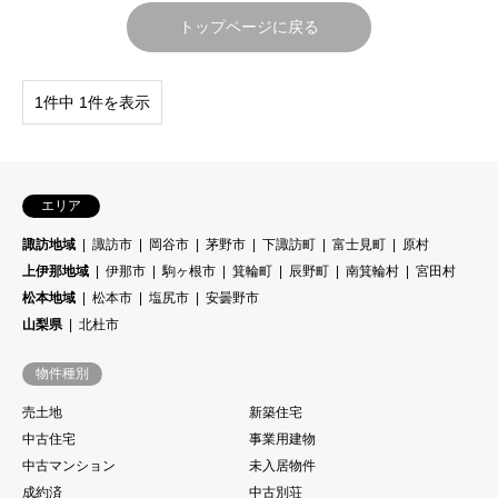
トップページに戻る
1件中 1件を表示
エリア
諏訪地域
諏訪市
岡谷市
茅野市
下諏訪町
富士見町
原村
上伊那地域
伊那市
駒ヶ根市
箕輪町
辰野町
南箕輪村
宮田村
松本地域
松本市
塩尻市
安曇野市
山梨県
北杜市
物件種別
売土地
新築住宅
中古住宅
事業用建物
中古マンション
未入居物件
成約済
中古別荘