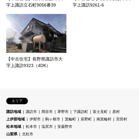
字上諏訪立石町9056番39
字上諏訪9261-6
【中古住宅】長野県諏訪市大
字上諏訪9323（4DK）
エリア
諏訪地域
諏訪市
岡谷市
茅野市
下諏訪町
富士見町
原村
上伊那地域
伊那市
駒ヶ根市
箕輪町
辰野町
南箕輪村
宮田村
松本地域
松本市
塩尻市
安曇野市
山梨県
北杜市