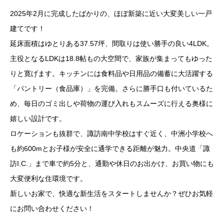
2025年2月に完成したばかりの、ほぼ新築に近い大変美しい一戸
建てです！
延床面積はゆとりある37.57坪、間取りは使い勝手の良い4LDK。
主役となるLDKは18.8帖もの大空間で、家族が集まってもゆった
りと寛げます。キッチンには食料品や日用品の備蓄に大活躍する
「パントリー（食品庫）」を完備。さらに勝手口も付いているた
め、毎日のゴミ出しや荷物の運び入れもスムーズに行える奥様に
嬉しい設計です。
ロケーションも抜群で、諏訪南中学校はすぐ近く、中洲小学校へ
も約600mとお子様が安全に通学できる距離が魅力。中央道「諏
訪I.C.」まで車で約5分と、通勤や休日のお出かけ、お買い物にも
大変便利な住環境です。
新しいお家で、快適な新生活をスタートしませんか？ぜひお気軽
にお問い合わせください！