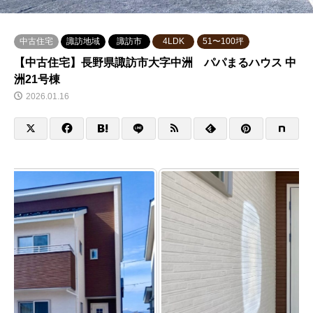
中古住宅
諏訪地域
諏訪市
4LDK
51〜100坪
【中古住宅】長野県諏訪市大字中洲 パパまるハウス 中
洲21号棟
2026.01.16