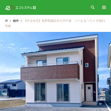
検索
物件
【中古住宅】長野県諏訪市大字中洲 パパまるハウス 中洲21
号棟