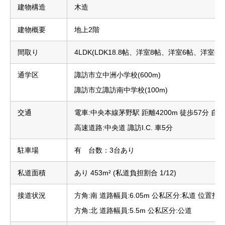
建物構造
木造
建物概要
地上2階
間取り
4LDK(LDK18.8帖、洋室8帖、洋室6帖、洋室6
通学区
諏訪市立中洲小学校(600m)
諏訪市立諏訪南中学校(100m)
交通
電車:中央本線茅野駅 距離4200m 徒歩57分 自動
高速道路:中央道 諏訪I.C. 車5分
駐車場
有 台数：3台あり
私道面積
あり 453m² (私道負担割合 1/12)
接道状況
方角:南 道路幅員:6.05m 公私区分:私道 位置指
方角:北 道路幅員:5.5m 公私区分:公道