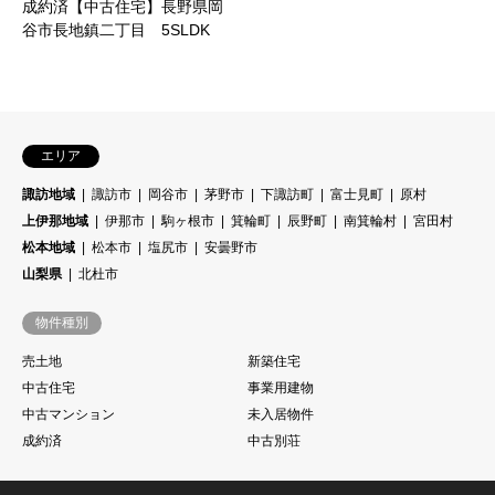
成約済【中古住宅】長野県岡
谷市長地鎮二丁目 5SLDK
エリア
諏訪地域
諏訪市
岡谷市
茅野市
下諏訪町
富士見町
原村
上伊那地域
伊那市
駒ヶ根市
箕輪町
辰野町
南箕輪村
宮田村
松本地域
松本市
塩尻市
安曇野市
山梨県
北杜市
物件種別
売土地
新築住宅
中古住宅
事業用建物
中古マンション
未入居物件
成約済
中古別荘