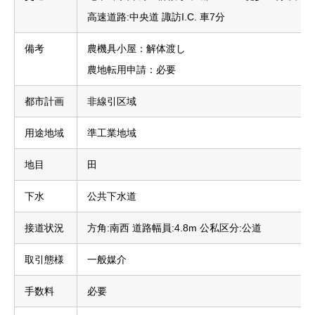
高速道路:中央道 諏訪I.C. 車7分
備考
農機具小屋：解体渡し
農地転用申請：必要
都市計画
非線引区域
用途地域
準工業地域
地目
田
下水
公共下水道
接道状況
方角:南西 道路幅員:4.8m 公私区分:公道
取引態様
一般媒介
手数料
必要