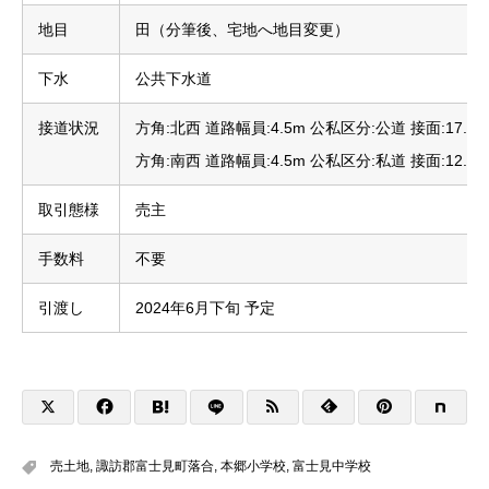
地目
田（分筆後、宅地へ地目変更）
下水
公共下水道
接道状況
方角:北西 道路幅員:4.5m 公私区分:公道 接面:17.2m
方角:南西 道路幅員:4.5m 公私区分:私道 接面:12.7m
取引態様
売主
手数料
不要
引渡し
2024年6月下旬 予定
売土地
,
諏訪郡富士見町落合
,
本郷小学校
,
富士見中学校