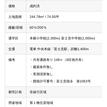
価格
成約済
土地面積
244.78m² / 74.05坪
建蔽/容積
60％/200％
通学区
本郷小学校(2,300m) 富士見中学校(1,000m)
交通
電車:中央本線「富士見駅」距離1,400m
備考
・共有通路有り 148㎡（6区画共有）
・建築条件無し
・実測清算無し
・開発許可番号：富士見指令 第1063号
都市計画
非線引区域
用途地域
第１種住居地域