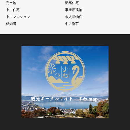
売土地
新築住宅
中古住宅
事業用建物
中古マンション
未入居物件
成約済
中古別荘