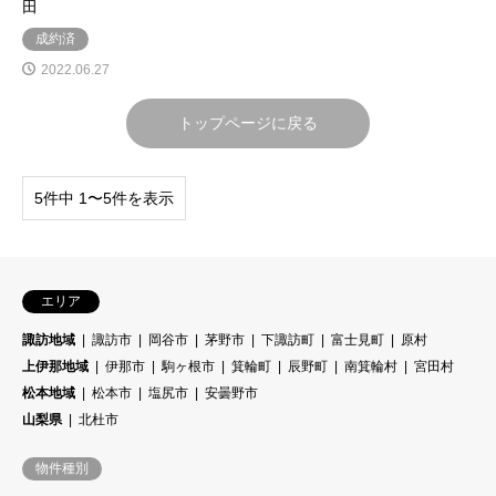
田
成約済
2022.06.27
トップページに戻る
5件中 1〜5件を表示
エリア
諏訪地域
諏訪市
岡谷市
茅野市
下諏訪町
富士見町
原村
上伊那地域
伊那市
駒ヶ根市
箕輪町
辰野町
南箕輪村
宮田村
松本地域
松本市
塩尻市
安曇野市
山梨県
北杜市
物件種別