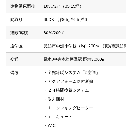
建物延床面積
109.72㎡（33.19坪）
間取り
3LDK（洋9.5,洋6.5,洋6）
建蔽/容積
60％/200％
通学区
諏訪市中洲小学校（約1,200m）諏訪市諏訪南中学
交通
電車:中央本線茅野駅 距離3,000m
備考
・全館冷暖システム「Z空調」
・アクアフォーム吹付断熱
・２４時間換気システム
・耐力面材
・ＩＨクッキングヒーター
・エコキュート
・WIC