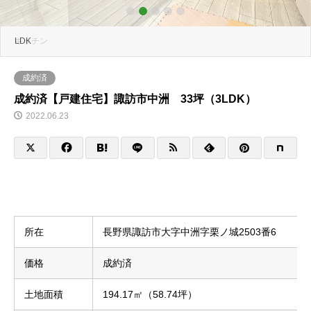
2
3
4
5
LDK
キッチン
成約済
成約済【戸建住宅】諏訪市中洲 33坪（3LDK）
2022.06.23
所在
長野県諏訪市大字中洲字栗ノ城2503番6
価格
成約済
土地面積
194.17㎡（58.74坪）