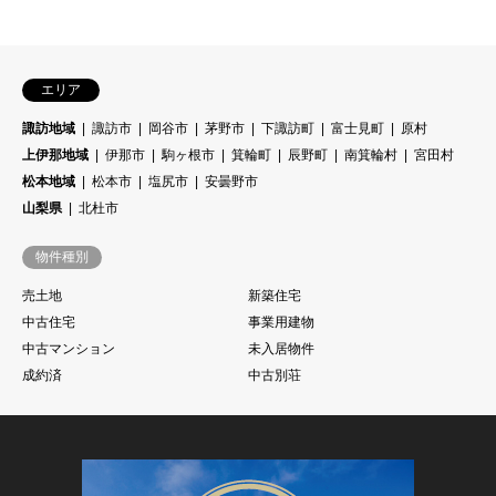
エリア
諏訪地域
諏訪市
岡谷市
茅野市
下諏訪町
富士見町
原村
上伊那地域
伊那市
駒ヶ根市
箕輪町
辰野町
南箕輪村
宮田村
松本地域
松本市
塩尻市
安曇野市
山梨県
北杜市
物件種別
売土地
新築住宅
中古住宅
事業用建物
中古マンション
未入居物件
成約済
中古別荘