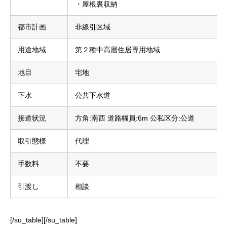
・屋根裏収納
都市計画
非線引区域
用途地域
第２種中高層住居専用地域
地目
宅地
下水
公共下水道
接道状況
方角:南西 道路幅員:6m 公私区分:公道
取引態様
代理
手数料
不要
引渡し
相談
[/su_table][/su_table]